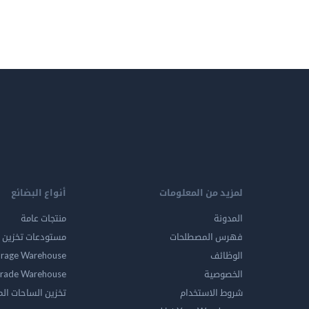
لمزيد من المعلومات
أنواع البضائع
المدونة
منتجات عامة
فهرس المصطلحات
مستودعات تخزين ا
الوظائف
orage Warehouse
الخصوصية
rade Warehouse
شروط الاستخدام
تخزين الساحات ال