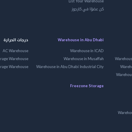
List Your Warehouse
كن عضوًا في كارجوز
Warehouse in Abu Dhabi
درجات الحرارة
AC Warehouse
Warehouse in ICAD
orage Warehouse
Warehouse in Musaffah
Warehouse
orage Warehouse
Warehouse in Abu Dhabi Industrial City
Wareho
Warehouse
Freezone Storage
Warehou