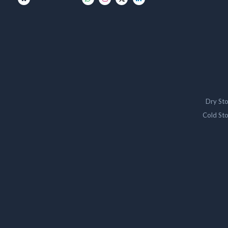
Dry St
Cold St