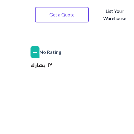
List Your
Get a Quote
Warehouse
—
No Rating
يشارك