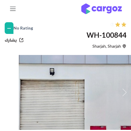
خطي للذهاب إلى المحتوى
—
No Rating
WH-100844
يشارك
Sharjah
,
Sharjah
التالي
Previous