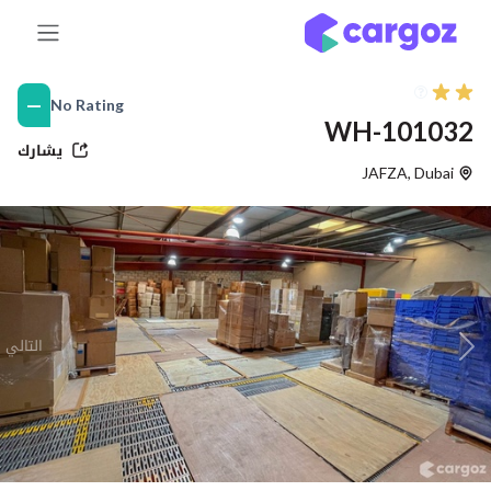
خطي للذهاب إلى المحتوى
—
No Rating
WH-101032
يشارك
JAFZA
,
Dubai
التالي
Previous