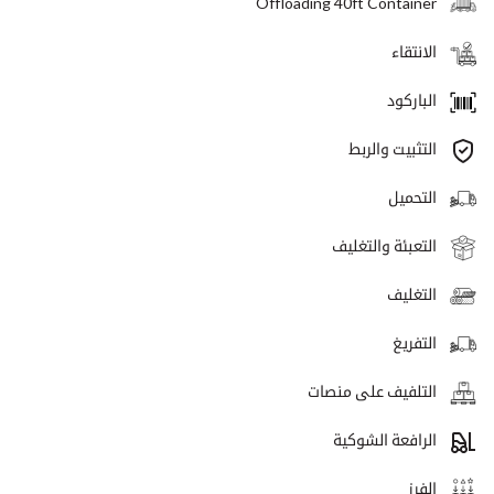
Offloading 40ft Container
الانتقاء
الباركود
التثبيت والربط
التحميل
التعبئة والتغليف
التغليف
التفريغ
التلفيف على منصات
الرافعة الشوكية
الفرز