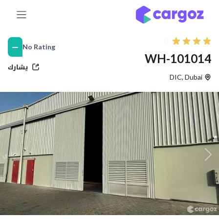
خطي للذهاب إلى المحتوى
—
No Rating
WH-101014
يشارك
DIC
,
Dubai
التالي
Previous