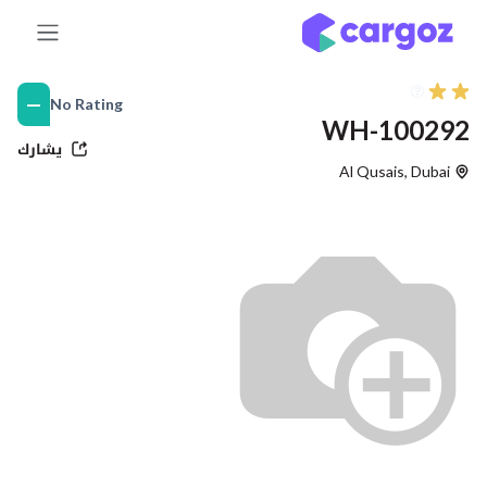
خطي للذهاب إلى المحتوى
—
No Rating
WH-100292
يشارك
Al Qusais
,
Dubai
التالي
Previous