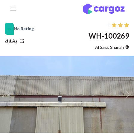
خطي للذهاب إلى المحتوى
—
No Rating
WH-100269
يشارك
Al Sajja
,
Sharjah
التالي
Previous