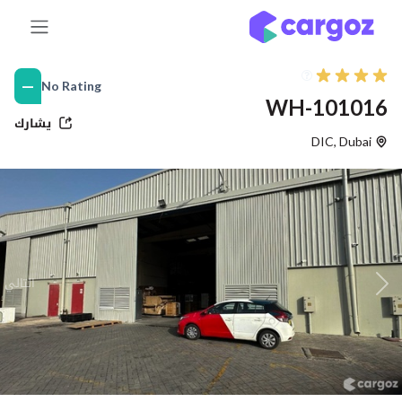
خطي للذهاب إلى المحتوى
—
No Rating
WH-101016
يشارك
DIC
,
Dubai
التالي
Previous