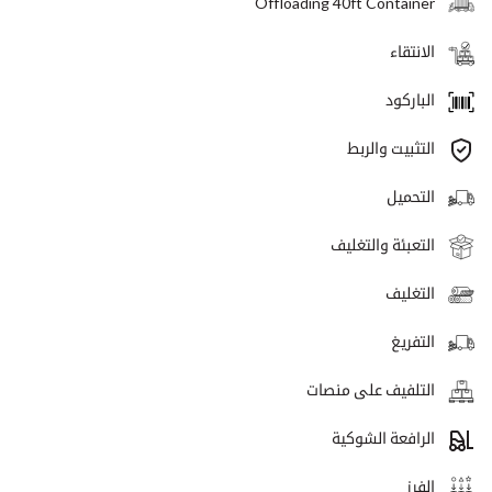
Offloading 40ft Container
الانتقاء
الباركود
التثبيت والربط
التحميل
التعبئة والتغليف
التغليف
التفريغ
التلفيف على منصات
الرافعة الشوكية
الفرز