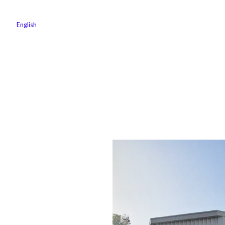
English
الوظائف
كن شريكًا معنا
لماذا كارجوز
مواقع ال