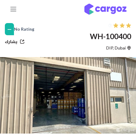
خطي للذهاب إلى المحتوى
—
No Rating
WH-100400
يشارك
DIP
,
Dubai
التالي
Previous