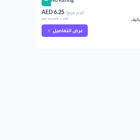
—
AED
6.25
قدم مربع
/
per
month
+ VAT
مكيف
عرض التفاصيل