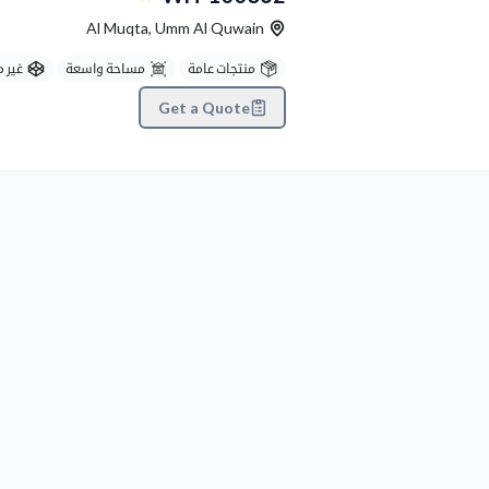
Al Muqta
,
Umm Al Quwain
منتجات عامة
مساحة واسعة
غير 
Get a Quote