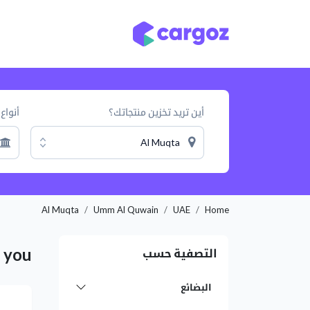
خطي للذهاب إلى المحتوى
أنواع التخزين
مواقع
أين تريد تخزين منتجاتك؟
أنواع 
Al Muqta
Al Muqta
Umm Al Quwain
UAE
Home
r you
التصفية حسب
البضائع
التالي