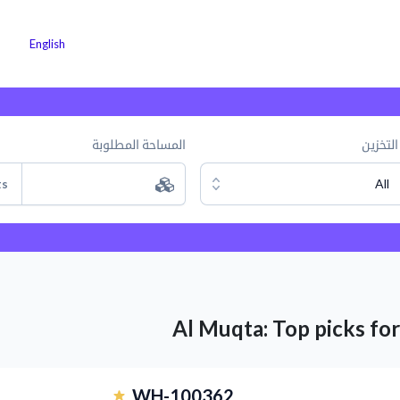
 التخزين
لماذا كارجوز
كن شريكًا معنا
الوظائف
English
التخزين
المساحة المطلوبة
ts
All
Al Muqta: Top picks fo
Previous
WH-100362