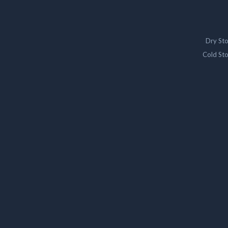
Dry St
Cold St