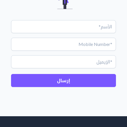
إرسال