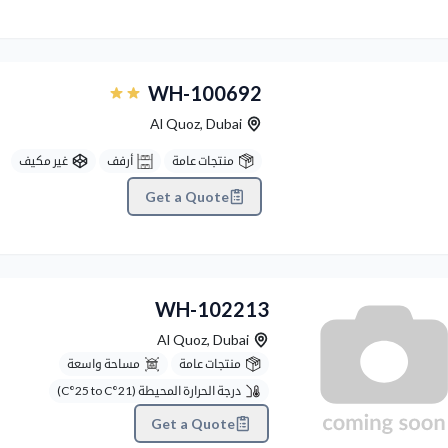
Previous
WH-100692
Al Quoz
,
Dubai
منتجات عامة
أرفف
غير مكيف
Get a Quote
WH-102213
Al Quoz
,
Dubai
منتجات عامة
مساحة واسعة
درجة الحرارة المحيطة (C°25 to C°21)
Get a Quote