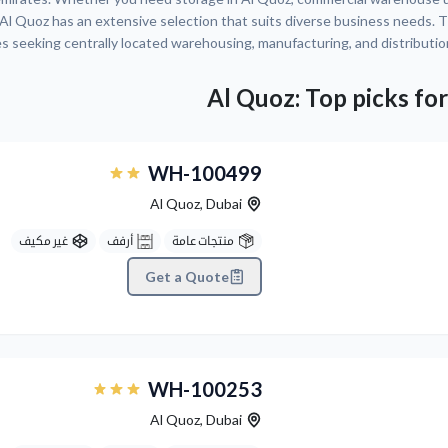
 Al Quoz has an extensive selection that suits diverse business needs. 
es seeking centrally located warehousing, manufacturing, and distributio
Al Quoz: Top picks fo
Previous
WH-100499
Al Quoz
,
Dubai
منتجات عامة
أرفف
غير مكيف
Get a Quote
Previous
WH-100253
Al Quoz
,
Dubai