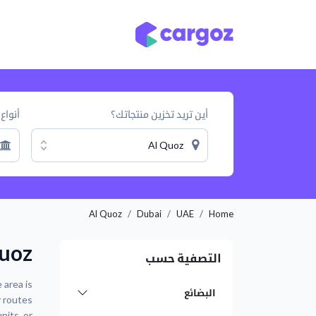
خطي للذهاب إلى المحتوى
أنواع التخزين
مواقع
أين تريد تخزين منتجاتك؟
أنواع 
Al Quoz
Al Quoz
Dubai
UAE
Home
Quoz
التصفية حسب
 area is
البضائع
y routes
nits, or