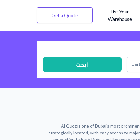
List Your
Get a Quote
Warehouse
ابحث
Uni
Al Quoz is one of Dubai's most prominent
strategically located, with easy access to majo
connecting to both Dubai and the northern e