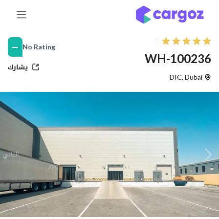
خطي للذهاب إلى المحتوى
—
No Rating
WH-100236
يشارك
DIC
,
Dubai
التالي
Previous