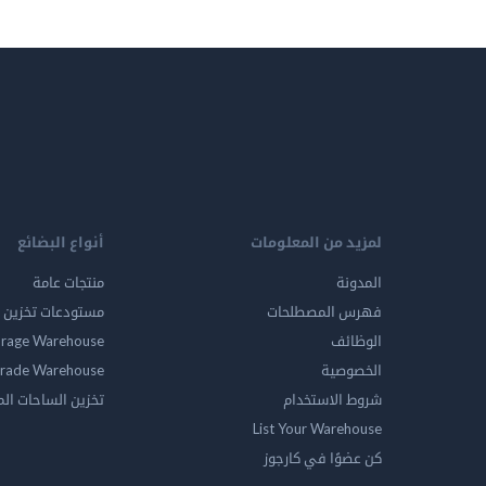
لمزيد من المعلومات
أنواع البضائع
المدونة
منتجات عامة
فهرس المصطلحات
مستودعات تخزين ا
الوظائف
orage Warehouse
الخصوصية
rade Warehouse
شروط الاستخدام
تخزين الساحات ال
List Your Warehouse
كن عضوًا في كارجوز