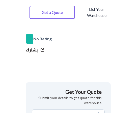
List Your
Get a Quote
Warehouse
—
No Rating
يشارك
Get Your Quote
Submit your details to get quote for this
warehouse