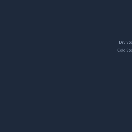
Dry St
Cold St