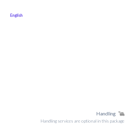
 التخزين
لماذا كارجوز
كن شريكًا معنا
الوظائف
English
Handling
Handling services are optional in this package