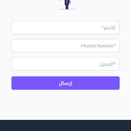
إرسال